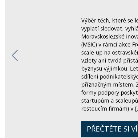
Výběr těch, které se 
vyplatí sledovat, vyhlá
Moravskoslezské inov
(MSIC) v rámci akce F
scale-up na ostravské
Previous
vzlety ani tvrdá přist
byznysu výjimkou. Let
sdílení podnikatelský
příznačným místem. Zv
formy podpory posky
startupům a scaleupů
rostoucím firmám) v [
PŘEČTĚTE SI V