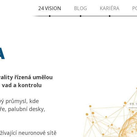
24 VISION
BLOG
KARIÉRA
P
A
ality řízená umělou
i vad a kontrolu
vý průmysl, kde
ře, palubní desky,
žívající neuronové sítě