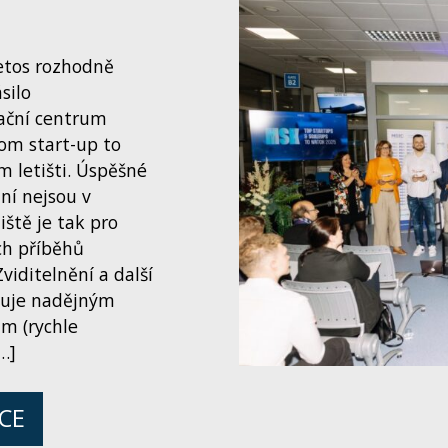
letos rozhodně
silo
ační centrum
rom start-up to
m letišti. Úspěšné
ání nejsou v
iště je tak pro
ch příběhů
iditelnění a další
tuje nadějným
m (rychle
…]
ÍCE